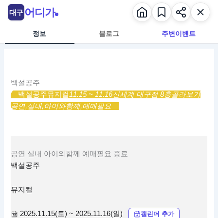
콘
어디가
대구
텐
츠
정보
블로그
주변이벤트
로
건
너
뛰
백설공주
기
백설공주
뮤지컬
11.15 ~ 11.16
신세계 대구점 8층
골라보기
공연,
실내,
아이와함께,
예매필요
공연
실내
아이와함께
예매필요
종료
백설공주
뮤지컬
2025.11.15(토) ~ 2025.11.16(일)
캘린더 추가