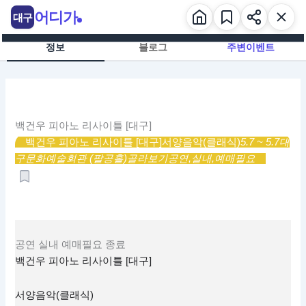
콘
어디가
대구
텐
츠
정보
블로그
주변이벤트
로
건
너
뛰
기
백건우 피아노 리사이틀 [대구]
백건우 피아노 리사이틀 [대구]
서양음악(클래식)
5.7 ~ 5.7
대
구문화예술회관 (팔공홀)
골라보기
공연,
실내,
예매필요
공연
실내
예매필요
종료
백건우 피아노 리사이틀 [대구]
서양음악(클래식)