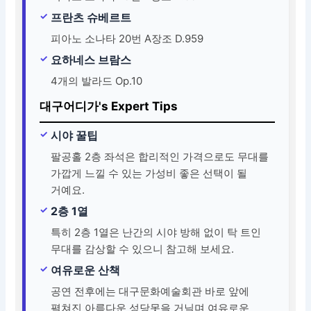
프란츠 슈베르트
피아노 소나타 20번 A장조 D.959
요하네스 브람스
4개의 발라드 Op.10
대구어디가's Expert Tips
시야 꿀팁
팔공홀 2층 좌석은 합리적인 가격으로도 무대를
가깝게 느낄 수 있는 가성비 좋은 선택이 될
거예요.
2층 1열
특히 2층 1열은 난간의 시야 방해 없이 탁 트인
무대를 감상할 수 있으니 참고해 보세요.
여유로운 산책
공연 전후에는 대구문화예술회관 바로 앞에
펼쳐진 아름다운 성당못을 거닐며 여유로운