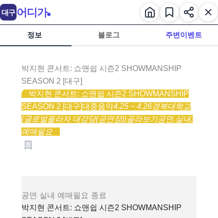
어디가
대구
정보
블로그
주변이벤트
박지현 콘서트: 쇼맨쉽 시즌2 SHOWMANSHIP
SEASON 2 [대구]
박지현 콘서트: 쇼맨쉽 시즌2 SHOWMANSHIP
SEASON 2 [대구]
대중음악
4.25 ~ 4.26
경북대학교
(글로벌플라자 대강당(공연장))
골라보기
공연,
실내,
예매필요
공연
실내
예매필요
종료
박지현 콘서트: 쇼맨쉽 시즌2 SHOWMANSHIP