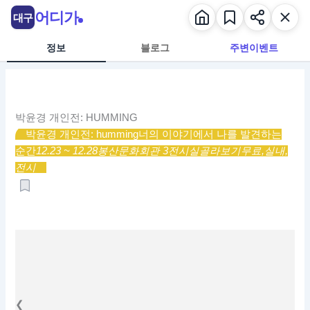
콘
어디가
대구
텐
츠
정보
블로그
주변이벤트
로
건
너
뛰
박윤경 개인전: HUMMING
기
박윤경 개인전: humming
너의 이야기에서 나를 발견하는
순간
12.23 ~ 12.28
봉산문화회관 3전시실
골라보기
무료,
실내,
전시
❮