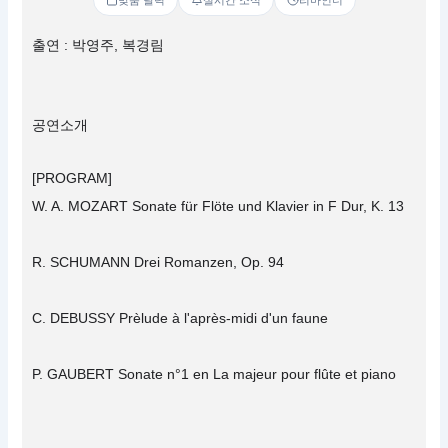
출연 : 박영주, 복경림
공연소개
[PROGRAM]
W. A. MOZART Sonate für Flöte und Klavier in F Dur, K. 13
R. SCHUMANN Drei Romanzen, Op. 94
C. DEBUSSY Prèlude à l'après-midi d'un faune
P. GAUBERT Sonate n°1 en La majeur pour flûte et piano