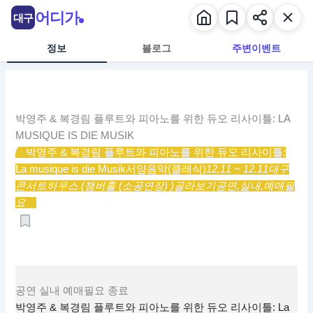
콘
어디가
대구
텐
츠
정보
블로그
주변이벤트
로
건
너
뛰
박영주 & 복경림 플루트와 피아노를 위한 듀오 리사이틀: LA
기
MUSIQUE IS DIE MUSIK
박영주 & 복경림 플루트와 피아노를 위한 듀오 리사이틀:
La musique is die Musik
서양음악(클래식)
12.11 ~ 12.11
대구
콘서트하우스 (챔버홀 (소공연장) )
골라보기
공연,
실내,
예매필
요
공연
실내
예매필요
종료
박영주 & 복경림 플루트와 피아노를 위한 듀오 리사이틀: La