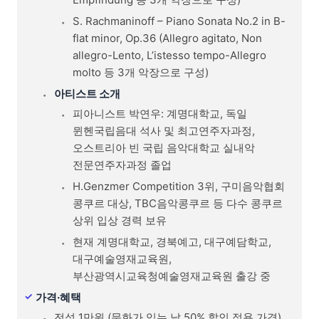
S. Rachmaninoff – Piano Sonata No.2 in B-
flat minor, Op.36 (Allegro agitato, Non
allegro-Lento, L’istesso tempo-Allegro
molto 등 3개 악장으로 구성)
아티스트 소개
피아니스트 박연우: 계명대학교, 독일
뮌헨국립음대 석사 및 최고연주자과정,
오스트리아 빈 국립 음악대학교 실내악
전문연주자과정 졸업
H.Genzmer Competition 3위, 구미음악협회
콩쿠르 대상, TBC음악콩쿠르 등 다수 콩쿠르
상위 입상 경력 보유
현재 계명대학교, 경북예고, 대구예담학교,
대구예술영재교육원,
부산광역시교육청예술영재교육원 출강 중
가격·혜택
전석 1만원 (문화가 있는 날 50% 할인 적용 가격)