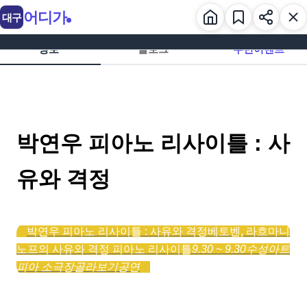
어디가
대구
정보
블로그
주변이벤트
박연우 피아노 리사이틀 : 사
유와 격정
박연우 피아노 리사이틀 : 사유와 격정
베토벤, 라흐마니
노프의 사유와 격정 피아노 리사이틀
9.30 ~ 9.30
수성아트
피아 소극장
골라보기
공연