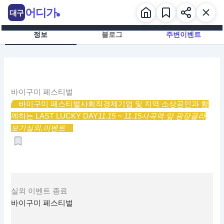
콘
어디가
대구
텐
츠
정보
블로그
주변이벤트
로
건
너
뛰
기
바이구미 페스티벌
바이구미 페스티벌
사회적경제기업 및 지역 소상공인과 함
께하는 LAST LUCKY DAY
11.15 ~ 11.15
사곡역 앞 광장
골라
보기
실외,
이벤트
실외
이벤트
종료
바이구미 페스티벌