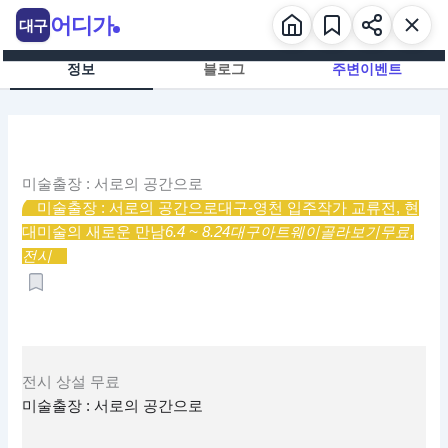
콘
어디가
대구
텐
츠
정보
블로그
주변이벤트
로
건
너
뛰
기
미술출장 : 서로의 공간으로
미술출장 : 서로의 공간으로
대구-영천 입주작가 교류전, 현
대미술의 새로운 만남
6.4 ~ 8.24
대구아트웨이
골라보기
무료,
전시
전시
상설
무료
미술출장 : 서로의 공간으로