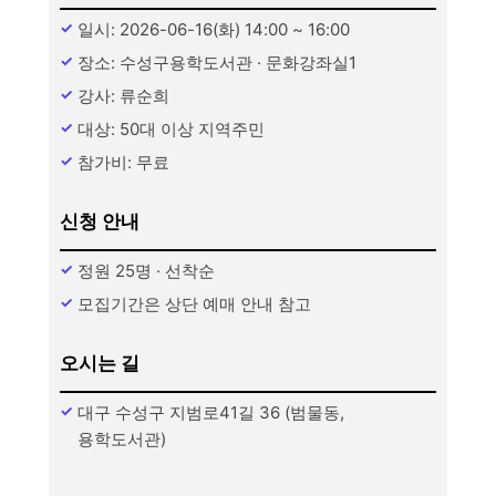
일시: 2026-06-16(화) 14:00 ~ 16:00
장소: 수성구용학도서관 · 문화강좌실1
강사: 류순희
대상: 50대 이상 지역주민
참가비: 무료
신청 안내
정원 25명 · 선착순
모집기간은 상단 예매 안내 참고
오시는 길
대구 수성구 지범로41길 36 (범물동,
용학도서관)