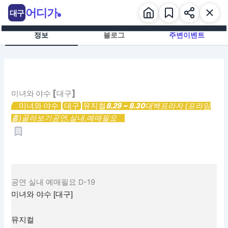
콘
어디가
대구
텐
츠
정보
블로그
주변이벤트
로
건
너
뛰
기
미녀와 야수 [대구]
미녀와 야수 [대구]
8.29 ~ 8.30
뮤지컬
대백프라자 (프라임
홀)
골라보기
공연,
실내,
예매필요
공연
실내
예매필요
D-19
미녀와 야수 [대구]
뮤지컬