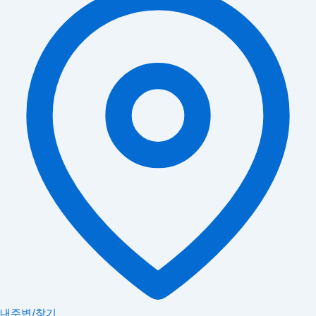
내주변/찾기