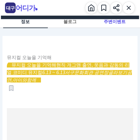
콘
어디가
대구
텐
츠
정보
블로그
주변이벤트
로
건
너
뛰
기
뮤지컬 오늘을 기억해
뮤지컬 오늘을 기억해
현직 개그맨 출연, 웃음과 감동의 리
얼 코미디 뮤지컬
6.13 ~ 6.13
서구문화회관 공연장
골라보기
공
연,
아이와함께