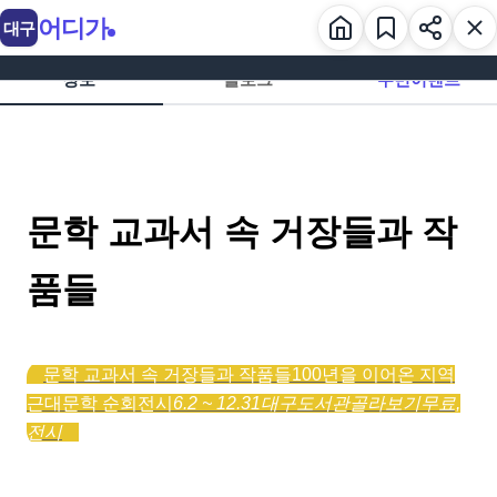
어디가
대구
정보
블로그
주변이벤트
문학 교과서 속 거장들과 작
품들
문학 교과서 속 거장들과 작품들
100년을 이어온 지역
근대문학 순회전시
6.2 ~ 12.31
대구도서관
골라보기
무료,
전시