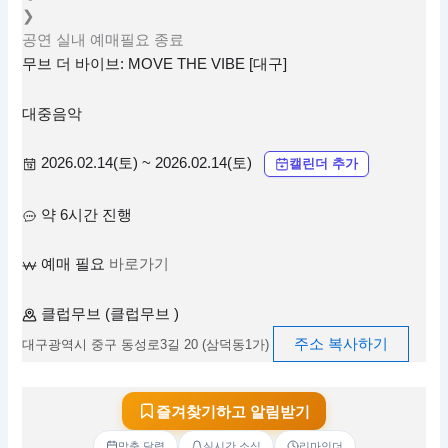
❯
공연
실내
예매필요
종료
무브 더 바이브: MOVE THE VIBE [대구]
대중음악
2026.02.14(토) ~ 2026.02.14(토)
캘린더 추가
약 6시간 진행
예매 필요
바로가기
클럽무브 (클럽무브 )
주소 복사하기
대구광역시 중구 동성로3길 20 (삼덕동1가)
즐겨찾기하고 알림받기
맞춤 달력
실시간 소식
리마인더