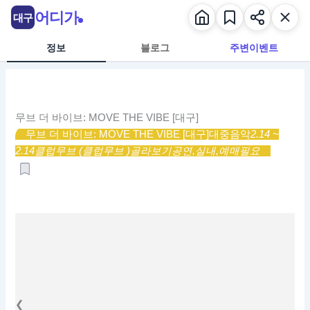
콘
어디가
대구
텐
츠
정보
블로그
주변이벤트
로
건
너
뛰
무브 더 바이브: MOVE THE VIBE [대구]
기
무브 더 바이브: MOVE THE VIBE [대구]
대중음악
2.14 ~
2.14
클럽무브 (클럽무브 )
골라보기
공연,
실내,
예매필요
❮