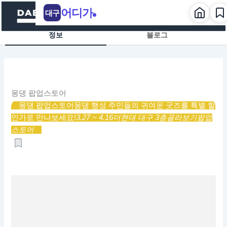
콘
어디가
대구
텐
츠
정보
블로그
로
건
너
뛰
기
몽댕 팝업스토어
몽댕 팝업스토어
몽댕 행성 주민들의 귀여운 굿즈를 특별 할
인가로 만나보세요!
3.27 ~ 4.16
더현대 대구 3층
골라보기
팝업
스토어