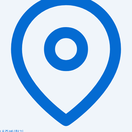
내주변/찾기