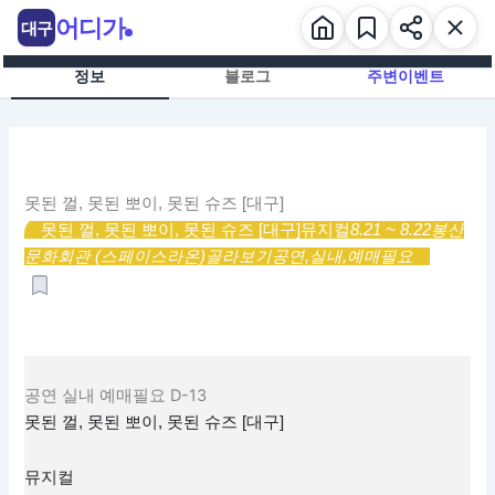
콘
어디가
대구
텐
츠
정보
블로그
주변이벤트
로
건
너
뛰
기
못된 껄, 못된 뽀이, 못된 슈즈 [대구]
못된 껄, 못된 뽀이, 못된 슈즈 [대구]
뮤지컬
8.21 ~ 8.22
봉산
문화회관 (스페이스라온)
골라보기
공연,
실내,
예매필요
공연
실내
예매필요
D-13
못된 껄, 못된 뽀이, 못된 슈즈 [대구]
뮤지컬