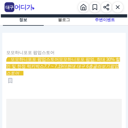
콘
어디가
대구
텐
츠
정보
블로그
주변이벤트
로
건
너
뛰
기
모모하니포포 팝업스토어
모모하니포포 팝업스토어
모모하니포포 팝업, 최대 30% 할
인 및 한정 럭키박스
7.7 ~ 7.19
더현대 대구 6층
골라보기
팝업
스토어