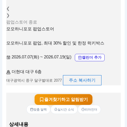
❮
❯
팝업스토어
종료
모모하니포포 팝업스토어
모모하니포포 팝업, 최대 30% 할인 및 한정 럭키박스
2026.07.07(화) ~ 2026.07.19(일)
캘린더 추가
더현대 대구 6층
주소 복사하기
대구광역시 중구 달구벌대로 2077
즐겨찾기하고 알림받기
맞춤 달력
실시간 소식
리마인더
상세내용