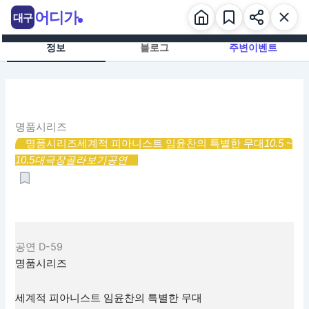
콘
어디가
대구
텐
츠
정보
블로그
주변이벤트
로
건
너
뛰
기
명품시리즈
명품시리즈
세계적 피아니스트 임윤찬의 특별한 무대
10.5 ~
10.5
대극장
골라보기
공연
공연
D-59
명품시리즈
세계적 피아니스트 임윤찬의 특별한 무대