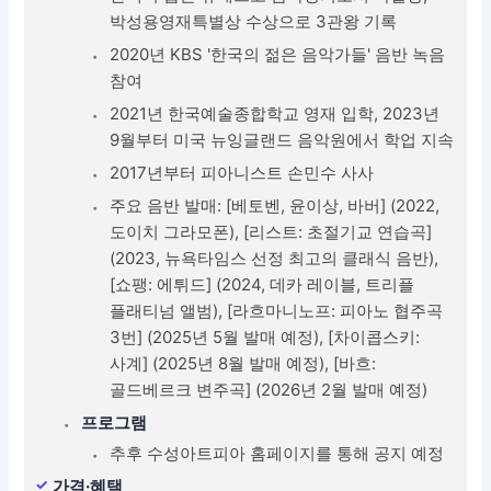
박성용영재특별상 수상으로 3관왕 기록
2020년 KBS '한국의 젊은 음악가들' 음반 녹음
참여
2021년 한국예술종합학교 영재 입학, 2023년
9월부터 미국 뉴잉글랜드 음악원에서 학업 지속
2017년부터 피아니스트 손민수 사사
주요 음반 발매: [베토벤, 윤이상, 바버] (2022,
도이치 그라모폰), [리스트: 초절기교 연습곡]
(2023, 뉴욕타임스 선정 최고의 클래식 음반),
[쇼팽: 에튀드] (2024, 데카 레이블, 트리플
플래티넘 앨범), [라흐마니노프: 피아노 협주곡
3번] (2025년 5월 발매 예정), [차이콥스키:
사계] (2025년 8월 발매 예정), [바흐:
골드베르크 변주곡] (2026년 2월 발매 예정)
프로그램
추후 수성아트피아 홈페이지를 통해 공지 예정
가격·혜택