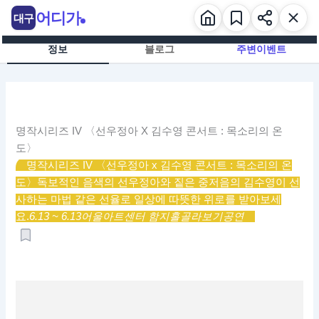
콘
어디가
대구
텐
츠
정보
블로그
주변이벤트
로
건
너
뛰
기
명작시리즈 IV 〈선우정아 X 김수영 콘서트 : 목소리의 온
도〉
명작시리즈 IV 〈선우정아 x 김수영 콘서트 : 목소리의 온
도〉
독보적인 음색의 선우정아와 짙은 중저음의 김수영이 선
사하는 마법 같은 선율로 일상에 따뜻한 위로를 받아보세
요.
6.13 ~ 6.13
어울아트센터 함지홀
골라보기
공연