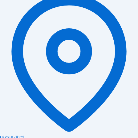
내주변/찾기