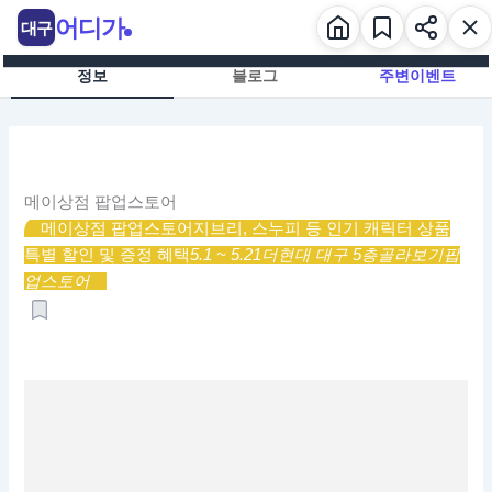
콘
어디가
대구
텐
츠
정보
블로그
주변이벤트
로
건
너
뛰
기
메이상점 팝업스토어
메이상점 팝업스토어
지브리, 스누피 등 인기 캐릭터 상품
특별 할인 및 증정 혜택
5.1 ~ 5.21
더현대 대구 5층
골라보기
팝
업스토어