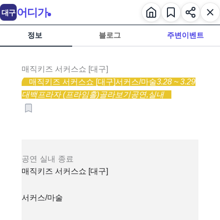
어디가
대구
정보
블로그
주변이벤트
매직키즈 서커스쇼 [대구]
매직키즈 서커스쇼 [대구]
서커스/마술
3.28 ~ 3.29
대백프라자 (프라임홀)
골라보기
공연,
실내
공연
실내
종료
매직키즈 서커스쇼 [대구]
서커스/마술