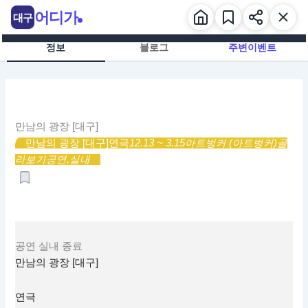
콘
어디가
대구
텐
츠
정보
블로그
주변이벤트
로
건
너
뛰
기
만남의 광장 [대구]
만남의 광장 [대구]
연극
12.13 ~ 3.15
아트벙커 (아트벙커)
골
라보기
공연,
실내
공연
실내
종료
만남의 광장 [대구]
연극