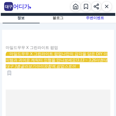
콘
어디가
대구
텐
츠
정보
블로그
주변이벤트
로
건
너
뛰
기
마일드무무 X 그린라이트 팝업
마일드무무 X 그린라이트 팝업
나만의 감각을 담은 DIY 아
이템과 귀여운 캐릭터 인형을 만나보세요!
3.13 ~ 3.26
더현대
대구 3층
골라보기
아이와함께,
팝업스토어