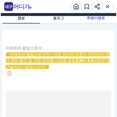
콘
어디가
대구
텐
츠
정보
블로그
주변이벤트
로
건
너
뛰
기
마레트라 팝업스토어
마레트라 팝업스토어
유니크한 패브릭 브랜드 마레트라, 최
2.26 ~ 3.4
대 30% 할인 및 구매 금액별 사은품 증정
더현대 대
구
골라보기
팝업스토어