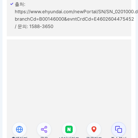
출처:
https://www.ehyundai.com/newPortal/SN/SN_0201000.
branchCd=B00146000&evntCrdCd=E4602604475452
/ 문의: 1588-3650