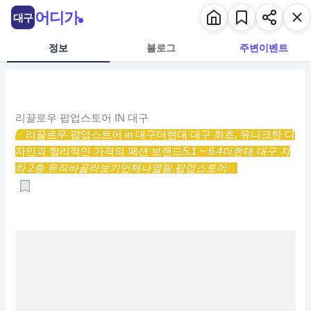
콘
어디가
대구
텐
츠
정보
블로그
주변이벤트
로
건
너
뛰
리끌로우 팝업스토어 IN 대구
기
리끌로우 팝업스토어 in 대구
더현대 대구 최초, 유니크한 디
자인과 합리적인 가격의 패션 브랜드
5.1 ~ 6.4
더현대 대구 지
하 2층 뮤직바
골라보기
언제나열림,
팝업스토어