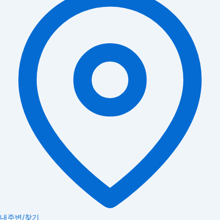
내주변/찾기