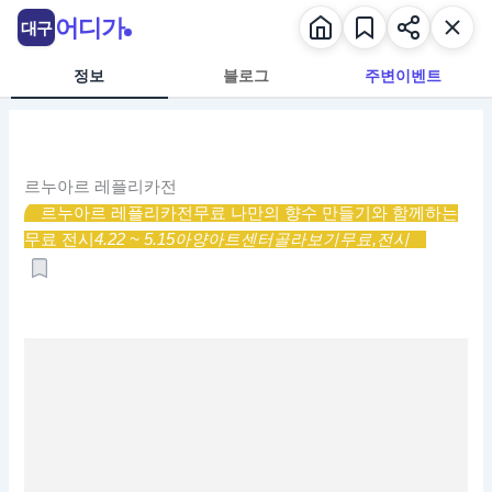
콘
어디가
대구
텐
츠
정보
블로그
주변이벤트
로
건
너
뛰
르누아르 레플리카전
기
르누아르 레플리카전
무료 나만의 향수 만들기와 함께하는
무료 전시
4.22 ~ 5.15
아양아트센터
골라보기
무료,
전시