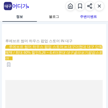
콘
어디가
대구
텐
츠
정보
블로그
주변이벤트
로
건
너
뛰
루에브르 썸머 하우스 팝업 스토어 IN 대구
기
루에브르 썸머 하우스 팝업 스토어 in 대구
더현대 대구 단독
혜택 / 최대 60% 할인
5.26 ~ 6.4
더현대 대구
골라보기
팝업스토
어