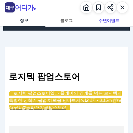
콘텐츠로 건너뛰기
어디가
대구
정보
블로그
주변이벤트
로지텍 팝업스토어
로지텍 팝업스토어
일과 플레이의 경계를 넘는 로지텍의
특별한 신학기 팝업 혜택을 만나보세요!
2.27 ~ 3.15
더현대
대구 5층
골라보기
팝업스토어