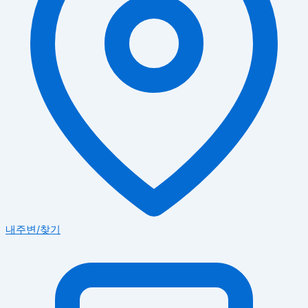
내주변/찾기