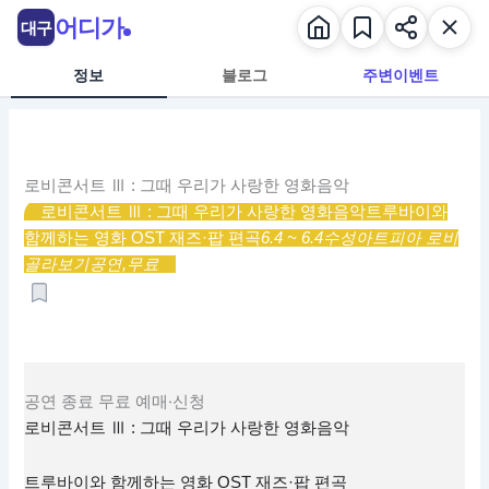
콘
어디가
대구
텐
츠
정보
블로그
주변이벤트
로
건
너
뛰
로비콘서트 Ⅲ : 그때 우리가 사랑한 영화음악
기
로비콘서트 Ⅲ : 그때 우리가 사랑한 영화음악
트루바이와
함께하는 영화 OST 재즈·팝 편곡
6.4 ~ 6.4
수성아트피아 로비
골라보기
공연,
무료
공연
종료
무료
예매·신청
로비콘서트 Ⅲ : 그때 우리가 사랑한 영화음악
트루바이와 함께하는 영화 OST 재즈·팝 편곡