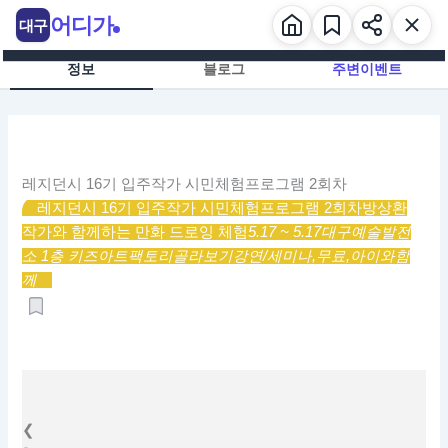
콘
어디가
대구
텐
츠
정보
블로그
주변이벤트
로
건
너
뛰
기
레지던시 16기 입주작가 시민체험프로그램 2회차
레지던시 16기 입주작가 시민체험프로그램 2회차
방상환
작가와 함께하는 만화 드로잉 체험
5.17 ~ 5.17
대구예술발전
소 1층 키즈아트팩토리
골라보기
강연/세미나,
무료,
아이와함
께
❮