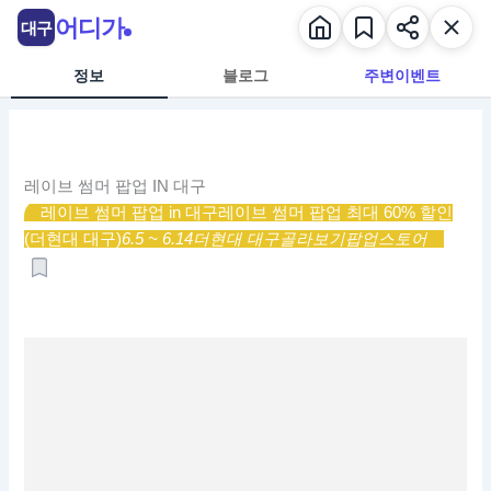
콘
어디가
대구
텐
츠
정보
블로그
주변이벤트
로
건
너
뛰
레이브 썸머 팝업 IN 대구
기
레이브 썸머 팝업 in 대구
레이브 썸머 팝업 최대 60% 할인
(더현대 대구)
6.5 ~ 6.14
더현대 대구
골라보기
팝업스토어