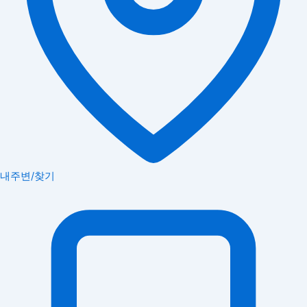
내주변/찾기