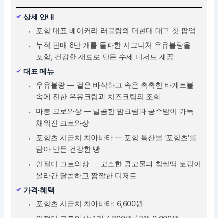
상세 안내
포항 대표 베이커리 러블랑의 더현대 대구 첫 팝업
누적 판매 6만 개를 돌파한 시그니처 우유블랑을
포함, 건강한 재료로 만든 수제 디저트 제공
대표 메뉴
우유블랑 — 겉은 바삭하고 속은 촉촉한 바게트볼
속에 진한 우유크림과 치즈크림의 조화
마롱 크로와상 — 달콤한 밤크림과 공주밤이 가득
채워진 크로와상
포항초 시금치 치아바타 — 포항 특산물 '포항초'를
담아 만든 건강한 빵
인절미 크로와상 — 고소한 콩고물과 찹쌀떡 토핑이
올라간 달콤하고 짭짤한 디저트
가격·혜택
포항초 시금치 치아바타: 6,600원