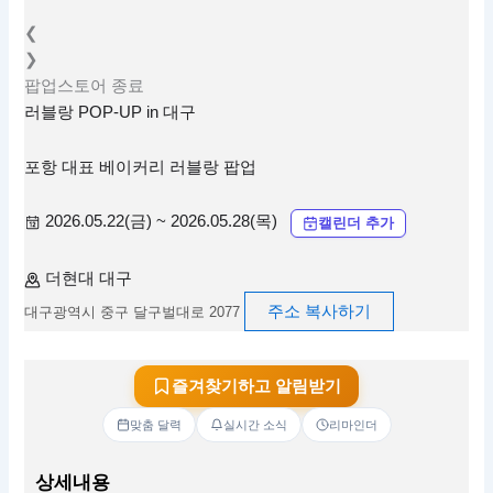
❮
❯
팝업스토어
종료
러블랑 POP-UP in 대구
포항 대표 베이커리 러블랑 팝업
2026.05.22(금) ~ 2026.05.28(목)
캘린더 추가
더현대 대구
주소 복사하기
대구광역시 중구 달구벌대로 2077
즐겨찾기하고 알림받기
맞춤 달력
실시간 소식
리마인더
상세내용