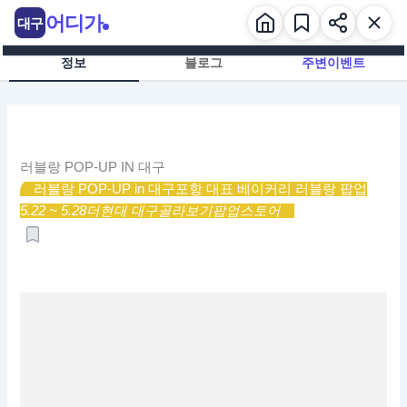
콘
어디가
대구
텐
츠
정보
블로그
주변이벤트
로
건
너
뛰
기
러블랑 POP-UP IN 대구
러블랑 POP-UP in 대구
포항 대표 베이커리 러블랑 팝업
5.22 ~ 5.28
더현대 대구
골라보기
팝업스토어