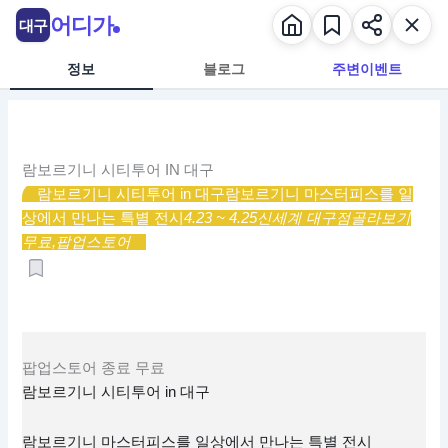
콘
어디가
대구
텐
츠
정보
블로그
주변이벤트
로
건
너
뛰
람보르기니 시티투어 IN 대구
기
람보르기니 시티투어 in 대구
람보르기니 마스터피스를 일
상에서 만나는 특별 전시
4.23 ~ 4.25
신세계 대구점
골라보기
무료,
팝업스토어
팝업스토어
종료
무료
람보르기니 시티투어 in 대구
람보르기니 마스터피스를 일상에서 만나는 특별 전시