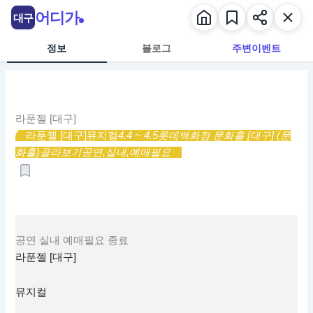
콘
어디가
대구
텐
츠
정보
블로그
주변이벤트
로
건
너
뛰
라푼젤 [대구]
기
라푼젤 [대구]
뮤지컬
4.4 ~ 4.5
롯데백화점 문화홀 [대구] (문
화홀)
골라보기
공연,
실내,
예매필요
공연
실내
예매필요
종료
라푼젤 [대구]
뮤지컬