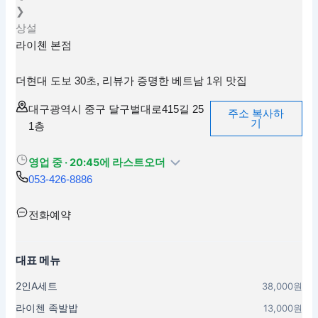
❯
상설
라이첸 본점
더현대 도보 30초, 리뷰가 증명한 베트남 1위 맛집
대구광역시 중구 달구벌대로415길 25
주소 복사하
기
1층
영업 중 · 20:45에 라스트오더
053-426-8886
전화예약
대표 메뉴
2인A세트
38,000원
라이첸 족발밥
13,000원