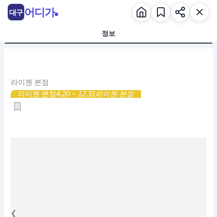
콘
어디가
대구
텐
츠
정보
로
건
너
뛰
라이첸 본점
기
라이첸 본점
4.20 ~ 12.31
라이첸 본점
❮