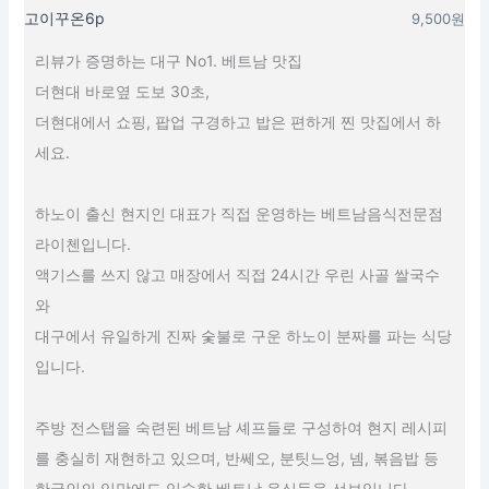
고이꾸온6p
9,500원
리뷰가 증명하는 대구 No1. 베트남 맛집
더현대 바로옆 도보 30초,
더현대에서 쇼핑, 팝업 구경하고 밥은 편하게 찐 맛집에서 하
세요.
하노이 출신 현지인 대표가 직접 운영하는 베트남음식전문점
라이첸입니다.
액기스를 쓰지 않고 매장에서 직접 24시간 우린 사골 쌀국수
와
대구에서 유일하게 진짜 숯불로 구운 하노이 분짜를 파는 식당
입니다.
주방 전스탭을 숙련된 베트남 셰프들로 구성하여 현지 레시피
를 충실히 재현하고 있으며, 반쎄오, 분팃느엉, 넴, 볶음밥 등
한국인의 입맛에도 익숙한 베트남 음식들을 선보입니다.