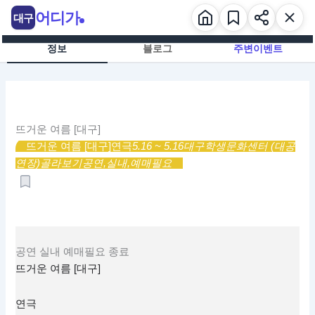
콘
어디가
대구
텐
츠
정보
블로그
주변이벤트
로
건
너
뛰
기
뜨거운 여름 [대구]
뜨거운 여름 [대구]
연극
5.16 ~ 5.16
대구학생문화센터 (대공
연장)
골라보기
공연,
실내,
예매필요
공연
실내
예매필요
종료
뜨거운 여름 [대구]
연극