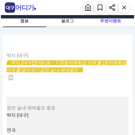
콘
어디가
대구
텐
츠
정보
블로그
주변이벤트
로
건
너
뛰
기
딱지 [대구]
딱지 [대구]
연극
6.26 ~ 7.25
동아백화점 아트홀 (동아백화점
아트홀)
골라보기
공연,
실내,
예매필요
공연
실내
예매필요
종료
딱지 [대구]
연극