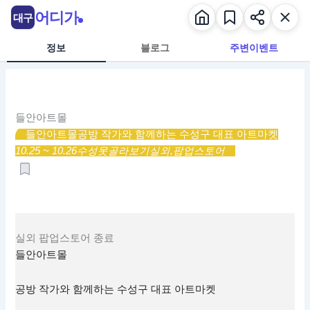
콘
어디가
대구
텐
츠
정보
블로그
주변이벤트
로
건
너
뛰
들안아트몰
기
들안아트몰
공방 작가와 함께하는 수성구 대표 아트마켓
10.25 ~ 10.26
수성못
골라보기
실외,
팝업스토어
실외
팝업스토어
종료
들안아트몰
공방 작가와 함께하는 수성구 대표 아트마켓