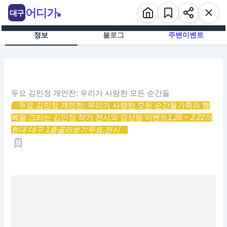
콘
어디가
대구
텐
츠
정보
블로그
주변이벤트
로
건
너
뛰
기
두요 김민정 개인전: 우리가 사랑한 모든 순간들
두요 김민정 개인전: 우리가 사랑한 모든 순간들
가족의 행
복을 그리는 김민정 작가 전시와 감상평 이벤트
1.26 ~ 2.22
더
현대 대구 1층
골라보기
무료,
전시