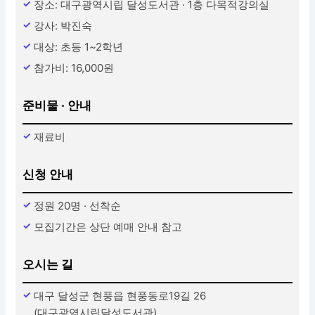
장소: 대구광역시립 달성도서관 · 1층 다목적강의실
강사: 박진숙
대상: 초등 1~2학년
참가비: 16,000원
준비물 · 안내
재료비
신청 안내
정원 20명 · 선착순
모집기간은 상단 예매 안내 참고
오시는 길
대구 달성군 현풍읍 현풍동로19길 26
(대구광역시립달성도서관)