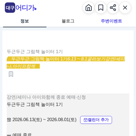
콘
어디가
대구
텐
츠
정보
블로그
주변이벤트
로
건
너
뛰
두근두근 그림책 놀이터 1기
기
두근두근 그림책 놀이터 1기
6.13 ~ 8.1
골라보기
강연/세미
나,
아이와함께
강연/세미나
아이와함께
종료
예매·신청
두근두근 그림책 놀이터 1기
2026.06.13(토) ~ 2026.08.01(토)
캘린더 추가
예매 종료