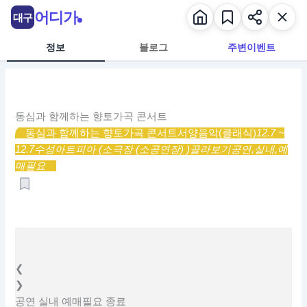
콘
어디가
대구
텐
츠
정보
블로그
주변이벤트
로
건
너
뛰
동심과 함께하는 향토가곡 콘서트
기
동심과 함께하는 향토가곡 콘서트
서양음악(클래식)
12.7 ~
12.7
수성아트피아 (소극장 (소공연장) )
골라보기
공연,
실내,
예
매필요
❮
❯
공연
실내
예매필요
종료