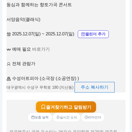
동심과 함께하는 향토가곡 콘서트
서양음악(클래식)
2025.12.07(일) ~ 2025.12.07(일)
캘린더 추가
예매 필요
바로가기
전체 관람가
수성아트피아 (소극장 (소공연장) )
주소 복사하기
대구광역시 수성구 무학로 180 (지산동)
즐겨찾기하고 알림받기
맞춤 달력
실시간 소식
리마인더
제공해주신 공연 포스터는 '박은숙 음악학원 제29회 연주회