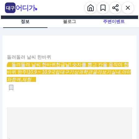
콘
어디가
대구
텐
츠
정보
블로그
주변이벤트
로
건
너
뛰
기
돌려돌려 날씨 한바퀴
돌려돌려 날씨 한바퀴
한글날! 숫자를 뽑고 칸을 움직여 한
바퀴 완주!
10.9 ~ 10.9
국립대구기상과학관
골라보기
실내,
아이
와함께,
체험