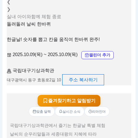
❮
❯
실내
아이와함께
체험
종료
돌려돌려 날씨 한바퀴
한글날! 숫자를 뽑고 칸을 움직여 한바퀴 완주!
2025.10.09(목) ~ 2025.10.09(목)
캘린더 추가
국립대구기상과학관
주소 복사하기
대구광역시 동구 효동로2길 10
즐겨찾기하고 알림받기
맞춤 달력
실시간 소식
리마인더
국립대구기상과학관에서 즐기는 한글날 특별 체험
날씨의 순우리말들과 세종대왕의 지혜에 따라