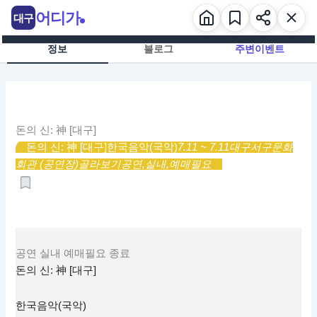
콘
어디가
대구
텐
츠
정보
블로그
주변이벤트
로
건
너
뛰
기
돈의 신: 神 [대구]
돈의 신: 神 [대구]
한국음악(국악)
7.11 ~ 7.11
대구서구문화
회관 (공연장)
골라보기
공연,
실내,
예매필요
공연
실내
예매필요
종료
돈의 신: 神 [대구]
한국음악(국악)