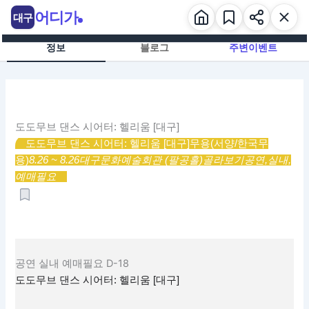
콘
어디가
대구
텐
츠
정보
블로그
주변이벤트
로
건
너
뛰
기
도도무브 댄스 시어터: 헬리움 [대구]
도도무브 댄스 시어터: 헬리움 [대구]
무용(서양/한국무
용)
8.26 ~ 8.26
대구문화예술회관 (팔공홀)
골라보기
공연,
실내,
예매필요
공연
실내
예매필요
D-18
도도무브 댄스 시어터: 헬리움 [대구]