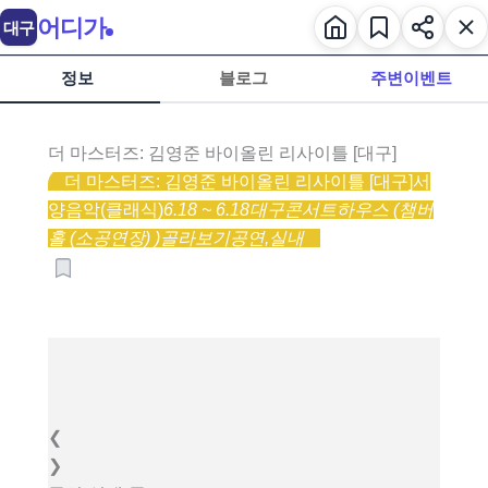
어디가
대구
정보
블로그
주변이벤트
더 마스터즈: 김영준 바이올린 리사이틀 [대구]
더 마스터즈: 김영준 바이올린 리사이틀 [대구]
서
양음악(클래식)
6.18 ~ 6.18
대구콘서트하우스 (챔버
홀 (소공연장) )
골라보기
공연,
실내
❮
❯