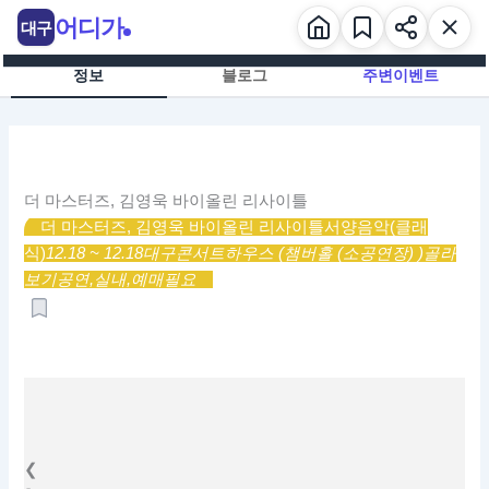
콘
어디가
대구
텐
츠
정보
블로그
주변이벤트
로
건
너
뛰
기
더 마스터즈, 김영욱 바이올린 리사이틀
더 마스터즈, 김영욱 바이올린 리사이틀
서양음악(클래
식)
12.18 ~ 12.18
대구콘서트하우스 (챔버홀 (소공연장) )
골라
보기
공연,
실내,
예매필요
❮