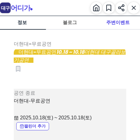
어디가
대구
정보
블로그
주변이벤트
더현대-무료공연
더현대-무료공연
10.18 ~ 10.18
더현대 대구
골라보
기
공연
공연
종료
더현대-무료공연
2025.10.18(토) ~ 2025.10.18(토)
캘린더 추가