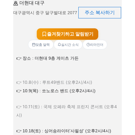
더현대 대구
주소 복사하기
대구광역시 중구 달구벌대로 2077
즐겨찾기하고 알림받기
맞춤 달력
실시간 소식
리마인더
👉 장소 : 더현대 9층 게이츠 가든
👉 10.8(수) :
루트49밴드 (오후2시/4시)
👉 10.9(목) :
쏘노로스 밴드
(오후2시/4시)
👉 10.11(토) :
국제 오페라 축제 프린지 콘서트
(오후4
시)
👉 10.18(토) : 싱어송라이터'사필성'
(오후2시/4시)