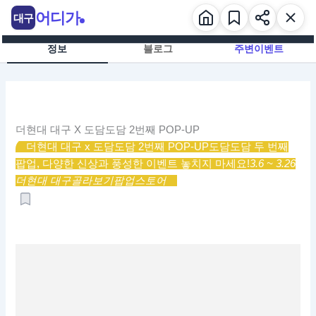
콘
어디가
대구
텐
츠
정보
블로그
주변이벤트
로
건
너
뛰
기
더현대 대구 X 도담도담 2번째 POP-UP
더현대 대구 x 도담도담 2번째 POP-UP
도담도담 두 번째
팝업, 다양한 신상과 풍성한 이벤트 놓치지 마세요!
3.6 ~ 3.26
더현대 대구
골라보기
팝업스토어