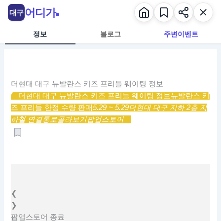
콘
어디가
대구
텐
츠
정보
블로그
주변이벤트
로
건
너
뛰
더현대 대구 뉴발란스 키즈 프리들 웨이팅 정보
기
더현대 대구 뉴발란스 키즈 프리들 웨이팅 정보
뉴발란스 키
즈 프리들 한정 수량 판매
5.29 ~ 5.29
더현대 대구 지하 2층 지
하철 연결통로
골라보기
팝업스토어
❮
❯
팝업스토어
종료