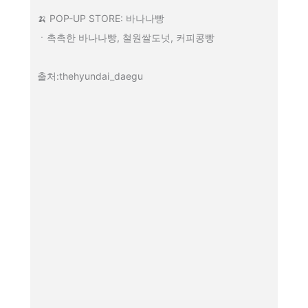
🍌 POP-UP STORE: 바나나빵
ㆍ촉촉한 바나나빵, 철원쌀도넛, 커피콩빵
출처:thehyundai_daegu