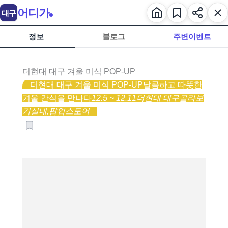
어디가
대구
정보
블로그
주변이벤트
더현대 대구 겨울 미식 POP-UP
더현대 대구 겨울 미식 POP-UP
달콤하고 따뜻한
겨울 간식을 만나다
12.5 ~ 12.11
더현대 대구
골라보
기
실내,
팝업스토어