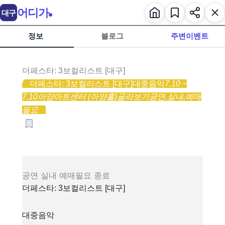
어디가
대구
정보
블로그
주변이벤트
더페스타: 3보컬리스트 [대구]
더페스타: 3보컬리스트 [대구]
대중음악
7.10 ~
7.10
아양아트센터 (아양홀)
골라보기
공연,
실내,
예매
필요
공연
실내
예매필요
종료
더페스타: 3보컬리스트 [대구]
대중음악